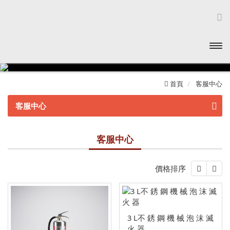
開啟
主選
首頁
客服中心
單
客服中心
泡 沫 滅 火 器
客服中心
不鏽鋼系列
環保潔淨氣體滅火器
價格排序
冷軋鋼板系列
住宅用火災警報器
鋁合金系列
環保潔淨氣體
其他相關配件
3 L不 銹 鋼 機 械 泡 沫 滅
火 器