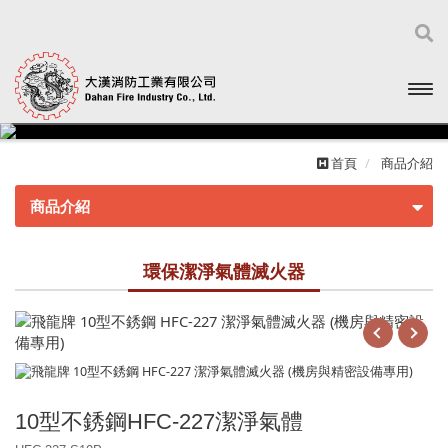
開啟
主選
首頁
商品介紹
單
商品介紹
泡 沫 滅 火 器
環保潔淨氣體滅火器
不鏽鋼系列
環保潔淨氣體滅火器
冷軋鋼板系列
住宅用火災警報器
鋁合金系列
環保潔淨氣體
其他相關配件
10型不銹鋼HFC-227潔淨氣體