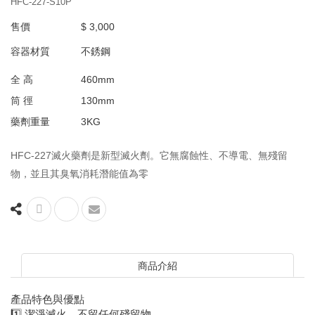
HFC-227-S10P
滅火器標示牌
售價
$ 3,000
滅火器放置箱
容器材質
不銹鋼
全 高
460mm
筒 徑
130mm
藥劑重量
3KG
HFC-227滅火藥劑是新型滅火劑。它無腐蝕性、不導電、無殘留
物，並且其臭氧消耗潛能值為零
商品介紹
產品特色與優點
1️⃣ 潔淨滅火，不留任何殘留物