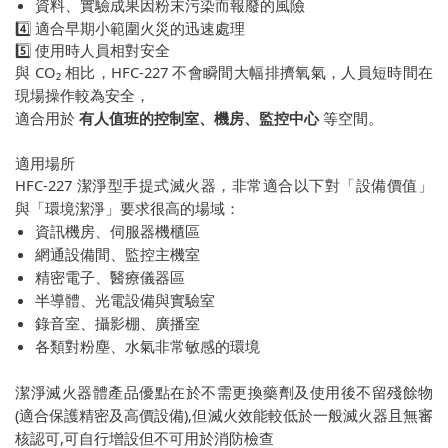
資料、實驗成果因粉末污染而報廢的風險
4️⃣ 適合早期小範圍火災的迅速處理
5️⃣ 使用時人員相對安全
與 CO₂ 相比，HFC-227 不會瞬間大幅排擠氧氣，人員短時間在
現場操作較為安全，
適合用於
有人值班的控制室、機房、監控中心
等空間。
適用場所
HFC-227 潔淨型手提式滅火器，非常適合以下對「設備價值」
與「環境潔淨」要求很高的場域：
資訊機房、伺服器機櫃區
網通設備間、監控主機室
精密電子、醫療儀器區
半導體、光電設備與實驗室
錄音室、攝影棚、廣播室
各類對粉塵、水氣非常敏感的環境
潔淨滅火器體產品優點在於不需更換藥劑及使用後不留殘餘物
(適合保護精密及高價設備),但滅火效能較低於一般滅火器且無審
核認可,可自行增設但不可用於消防檢查