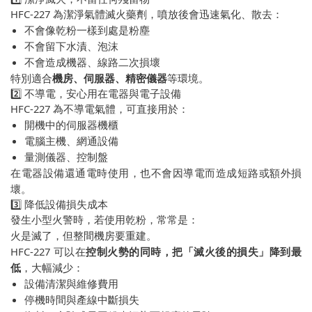
HFC-227 為潔淨氣體滅火藥劑，噴放後會迅速氣化、散去：
不會像乾粉一樣到處是粉塵
不會留下水漬、泡沫
不會造成機器、線路二次損壞
特別適合
機房、伺服器、精密儀器
等環境。
2️⃣ 不導電，安心用在電器與電子設備
HFC-227 為不導電氣體，可直接用於：
開機中的伺服器機櫃
電腦主機、網通設備
量測儀器、控制盤
在電器設備還通電時使用，也不會因導電而造成短路或額外損
壞。
3️⃣ 降低設備損失成本
發生小型火警時，若使用乾粉，常常是：
火是滅了，但整間機房要重建。
HFC-227 可以在
控制火勢的同時，把「滅火後的損失」降到最
低
，大幅減少：
設備清潔與維修費用
停機時間與產線中斷損失