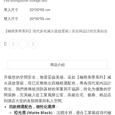
Fire extinguisher storage box-
滅火器標示牌
單入尺寸
20*20*55 cm
滅火器放置箱
雙入尺寸
20*35*55 cm
【極簡美學系列】現代多色滅火器放置箱 | 安全與設計的完美結合
商品介紹
升級您的空間安全，無需妥協美感。這款【極簡美學系列】滅
火器放置箱，現已完整推出四種精選配色，專為現代室內設計
而生。我們將傳統消防器材的笨重與不協調，转化为優雅的空
間裝飾，完美融入從工業風辦公室、高級住宅、藝廊、精品店
到酒店大堂的各類商業與私人空間。
四款精選配色，個性化選擇
：
啞光黑 (Matte Black)
：沉穩冷冽，適合工業風或現代極