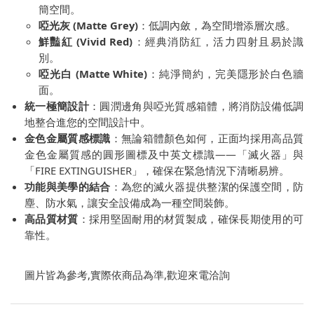
簡空間。
啞光灰 (Matte Grey)
：低調內斂，為空間增添層次感。
鮮豔紅 (Vivid Red)
：經典消防紅，活力四射且易於識
別。
啞光白 (Matte White)
：純淨簡約，完美隱形於白色牆
面。
統一極簡設計
：圓潤邊角與啞光質感箱體，將消防設備低調
地整合進您的空間設計中。
金色金屬質感標識
：無論箱體顏色如何，正面均採用高品質
金色金屬質感的圓形圖標及中英文標識——「滅火器」與
「FIRE EXTINGUISHER」，確保在緊急情況下清晰易辨。
功能與美學的結合
：為您的滅火器提供整潔的保護空間，防
塵、防水氣，讓安全設備成為一種空間裝飾。
高品質材質
：採用堅固耐用的材質製成，確保長期使用的可
靠性。
圖片皆為參考,實際依商品為準,歡迎來電洽詢