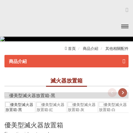
開啟
主選
首頁
商品介紹
其他相關配件
單
商品介紹
泡 沫 滅 火 器
滅火器放置箱
不鏽鋼系列
環保潔淨氣體滅火器
冷軋鋼板系列
住宅用火災警報器
鋁合金系列
環保潔淨氣體
其他相關配件
優美型滅火器放置箱